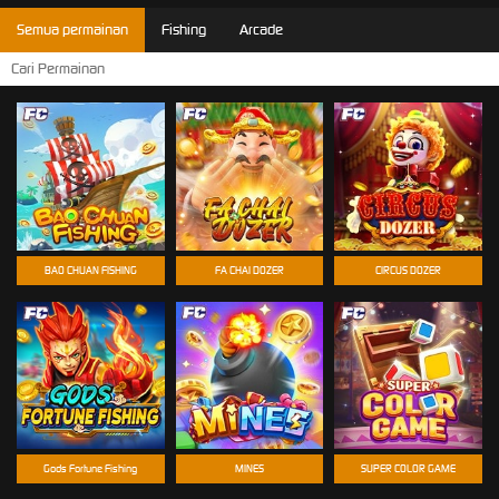
Semua permainan
Fishing
Arcade
BAO CHUAN FISHING
FA CHAI DOZER
CIRCUS DOZER
Gods Fortune Fishing
MINES
SUPER COLOR GAME