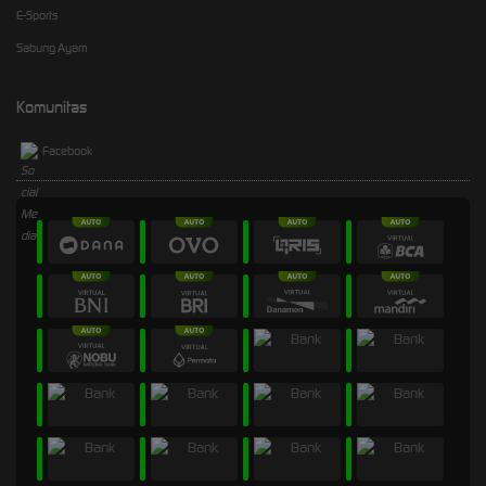
E-Sports
Sabung Ayam
Komunitas
Facebook