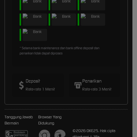
* Selama bank maintenance dan bank offline deposit dan
penarikan tidak dapat diproses
Deposit
Penarikan
Rata-rata 1 Menit
Rata-rata 3 Menit
Tanggung Jawab
Browser Yang
Bermain
Didukung
©2026 OKE25. Hak cipta
dilindungi | 18+