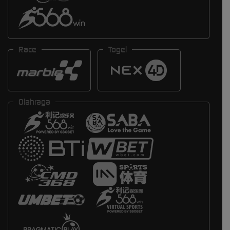
Race
Togel
Olahraga