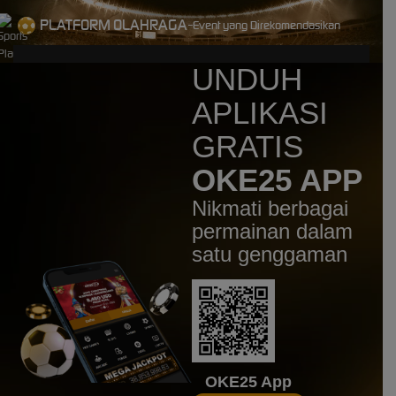
Kingdom of Atlantis Jackpot
PLATFORM OLAHRAGA-
Event yang Direkomendasikan
Play
ki****2
UNDUH
IDR
1,766,120.00
Gates of Olympus 1000
APLIKASI
san****3
GRATIS
IDR
1,449,000.00
Mahjong Wins 3 – Black
OKE25 APP
Scatter
vin****s
Nikmati berbagai
IDR
1,405,700.00
permainan dalam
Sweet Bonanza Super Scatter
satu genggaman
d****1
IDR
1,086,790.00
Gates of Olympus Super
Scatter
arifac****i
IDR
820,000.00
Starlight Princess Super Scatter
OKE25 App