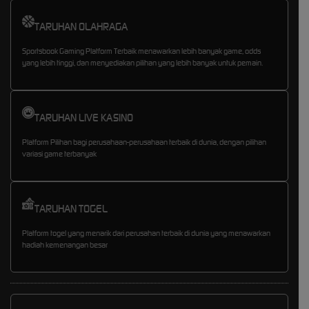
TARUHAN OLAHRAGA
Sportsbook Gaming Platform Terbaik menawarkan lebih banyak game, odds
yang lebih tinggi, dan menyediakan pilihan yang lebih banyak untuk pemain.
TARUHAN LIVE KASINO
Platform Pilihan bagi perusahaan-perusahaan terbaik di dunia, dengan pilihan
variasi game terbanyak
TARUHAN TOGEL
Platform togel yang menarik dari perusahan terbaik di dunia yang menawarkan
hadiah kemenangan besar