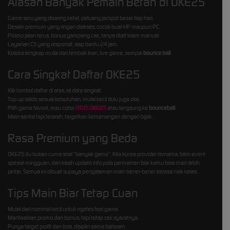
Alasan Banyak Pemain Betah di OKE25
Game seru yang disaring ketat, peluang jackpot besar tiap hari.
Desain premium yang ringan diakses, cocok buat HP maupun PC.
Promo jalan terus, bonus gampang cair, tanpa ribet klaim manual.
Layanan CS yang responsif, siap bantu 24 jam.
Koleksi lengkap mulai dari tembak ikan, live game, sampai
bounce ball
.
Cara Singkat Daftar OKE25
Klik tombol daftar di atas, isi data singkat.
Top up saldo sesuai kebutuhan, mulai kecil dulu juga oke.
Pilih game favorit, mau coba
SITUS OKE25
atau langsung ke
bounceball
.
Main santai tapi terarah, targetkan kemenangan dengan bijak.
Rasa Premium yang Beda
OKE25 itu bukan cuma soal “banyak game”. Kita kurasi provider ternama, bikin event
spesial mingguan, dan kasih update info pola permainan biar kamu bisa main lebih
pintar. Semua ini dibuat supaya pengalaman main bener-bener kerasa naik kelas.
Tips Main Biar Tetap Cuan
Mulai dari nominal kecil untuk ngetes feel game.
Manfaatkan promo dan bonus, tapi tetap cek syaratnya.
Punya target profit dan loss, disiplin sama batasan.