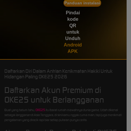
Panduan instalasi
f****l
IDR
818,460.00
Pindai
Gates of Olympus 1000
kode
QR
untuk
Unduh
Android
APK
Daftarkan Diri Dalam Antrian Kenikmatan Hakiki Untuk
Hidangan Paling OKE25 2026
Daftarkan Akun Premium di
OKE25 untuk Berlangganan
Buat yang belum tahu,
OKE25
itu ibarat rumah mewahnya dunia game. Udah dikenal
sebagai
langganan
di Asia Tenggara, di sini kamu nggak cuma main, tapi juga menikmati
pengalaman yang diracik rapi biar setiap putaran punya cerita.