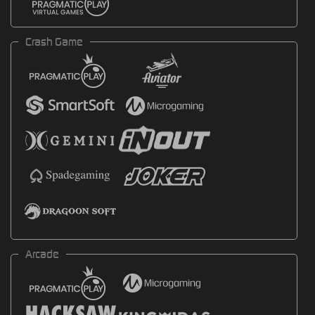
Crash Game
Arcade