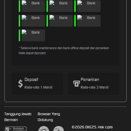
* Selama bank maintenance dan bank offline deposit dan penarikan
tidak dapat diproses
Deposit
Penarikan
Rata-rata 1 Menit
Rata-rata 3 Menit
Tanggung Jawab
Browser Yang
Bermain
Didukung
©2026 OKE25. Hak cipta