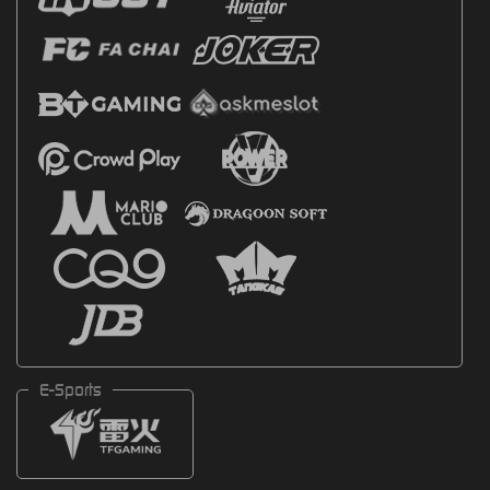
E-Sports