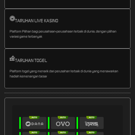
TARUHAN LIVE KASINO
Platform Pilihan bagi perusahaan-perusahaan terbaik di dunia, dengan pilihan
variasi game terbanyak
TARUHAN TOGEL
Platform togel yang menarik dari perusahan terbaik di dunia yang menawarkan
hadiah kemenangan besar