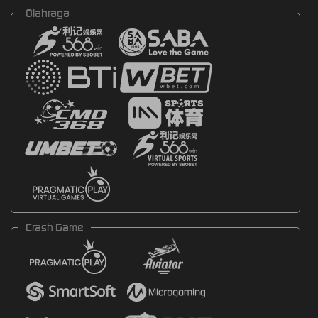
Olahraga
Crash Game