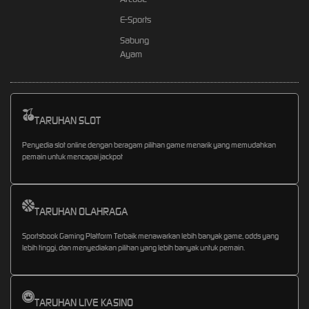
E-Sports
Sabung
Ayam
TARUHAN SLOT
Penyedia slot online dengan beragam pilihan game menarik yang memudahkan
pemain untuk mencapai jackpot
TARUHAN OLAHRAGA
Sportsbook Gaming Platform Terbaik menawarkan lebih banyak game, odds yang
lebih tinggi, dan menyediakan pilihan yang lebih banyak untuk pemain.
TARUHAN LIVE KASINO