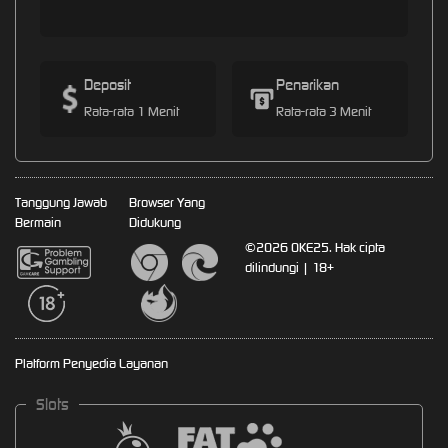
Deposit
Penarikan
Rata-rata 1 Menit
Rata-rata 3 Menit
Tanggung Jawab
Browser Yang
Bermain
Didukung
©2026 OKE25. Hak cipta
dilindungi | 18+
Platform Penyedia Layanan
Slots