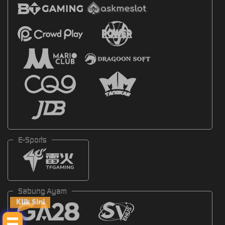
E-Sports
Sabung Ayam
Klik Sini