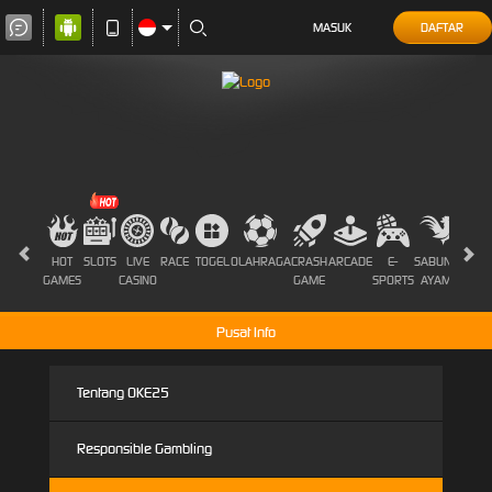
MASUK
DAFTAR
HOT
SLOTS
LIVE
RACE
TOGEL
OLAHRAGA
CRASH
ARCADE
E-
SABUNG
PROM
GAMES
CASINO
GAME
SPORTS
AYAM
Pusat Info
Tentang OKE25
Responsible Gambling