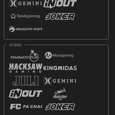
Arcade