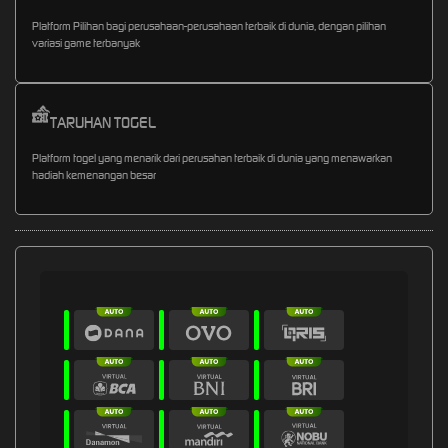
Platform Pilihan bagi perusahaan-perusahaan terbaik di dunia, dengan pilihan
variasi game terbanyak
TARUHAN TOGEL
Platform togel yang menarik dari perusahan terbaik di dunia yang menawarkan
hadiah kemenangan besar