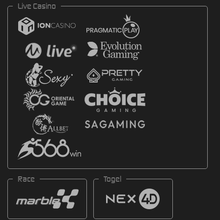
Live Casino
Race
Togel