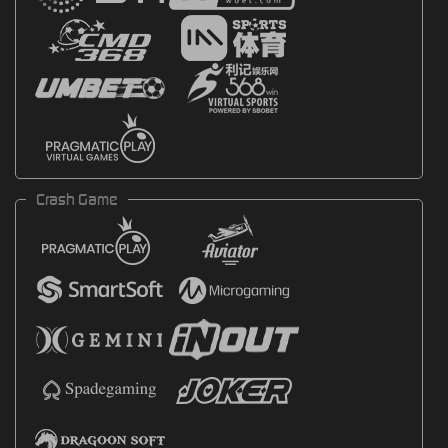
Crash Game