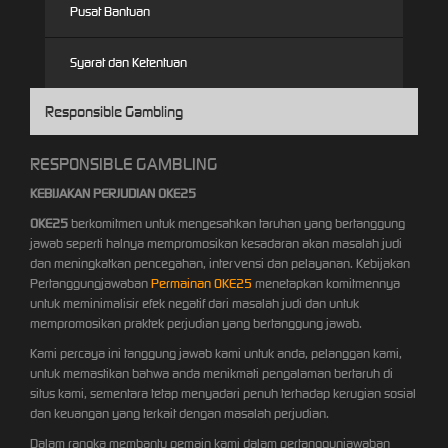
Pusat Bantuan
Syarat dan Ketentuan
Responsible Gambling
RESPONSIBLE GAMBLING
KEBIJAKAN PERJUDIAN OKE25
OKE25
berkomitmen untuk mengesahkan taruhan yang bertanggung
jawab seperti halnya mempromosikan kesadaran akan masalah judi
dan meningkatkan pencegahan, intervensi dan pelayanan. Kebijakan
Pertanggungjawaban
Permainan OKE25
menetapkan komitmennya
untuk meminimalisir efek negatif dari masalah judi dan untuk
mempromosikan praktek perjudian yang bertanggung jawab.
Kami percaya ini tanggung jawab kami untuk anda, pelanggan kami,
untuk memastikan bahwa anda menikmati pengalaman bertaruh di
situs kami, sementara tetap menyadari penuh terhadap kerugian sosial
dan keuangan yang terkait dengan masalah perjudian.
Dalam rangka membantu pemain kami dalam pertanggunjawaban