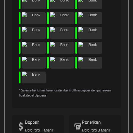
* Selama bank maintenance dan bank offline deposit dan penarikan
tidak dapat diproses
Deposit
Penarikan
Rata-rata 1 Menit
Rata-rata 3 Menit