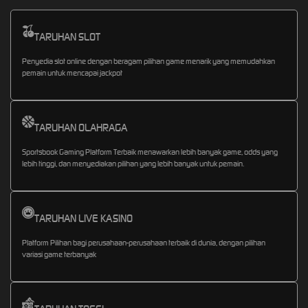
TARUHAN SLOT
Penyedia slot online dengan beragam pilihan game menarik yang memudahkan
pemain untuk mencapai jackpot
TARUHAN OLAHRAGA
Sportsbook Gaming Platform Terbaik menawarkan lebih banyak game, odds yang
lebih tinggi, dan menyediakan pilihan yang lebih banyak untuk pemain.
TARUHAN LIVE KASINO
Platform Pilihan bagi perusahaan-perusahaan terbaik di dunia, dengan pilihan
variasi game terbanyak