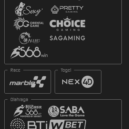
Race
Togel
Olahraga