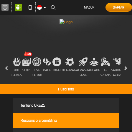
MASUK
DAFTAR
HOT
SLOTS
LIVE
RACE
TOGEL
OLAHRAGA
CRASH
ARCADE
E-
SABUNG
PROM
GAMES
CASINO
GAME
SPORTS
AYAM
Pusat Info
Tentang OKE25
Responsible Gambling