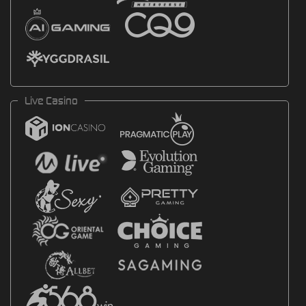
Live Casino