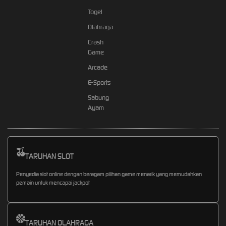
Togel
Olahraga
Crash
Game
Arcade
E-Sports
Sabung
Ayam
TARUHAN SLOT
Penyedia slot online dengan beragam pilihan game menarik yang memudahkan
pemain untuk mencapai jackpot
TARUHAN OLAHRAGA