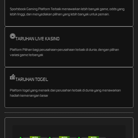
Sportsbook Gaming Platform Terbaik menawarkan lebih banyak game, odds yang
lebih tinggi, dan menyediakan pilihan yang lebih banyak untuk pemain.
TARUHAN LIVE KASINO
Platform Pilihan bagi perusahaan-perusahaan terbaik di dunia, dengan pilihan
variasi game terbanyak
TARUHAN TOGEL
Platform togel yang menarik dari perusahan terbaik di dunia yang menawarkan
hadiah kemenangan besar