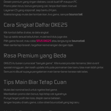
Desain premium yang ringan diakses, cocok buat HP maupun PC.
Promo jalan terus, bonus gampang cair, tanpa ribet klaim manual.
Layanan CS yang responsif, siap bantu 24 jam.
Koleksi lengkap mulai dari tembak ikan, live game, sampai
bounce ball
.
Cara Singkat Daftar OKE25
Klik tombol daftar di atas, isi data singkat.
Top up saldo sesuai kebutuhan, mulai kecil dulu juga oke.
Pilih game favorit, mau coba
SITUS OKE25
atau langsung ke
bounceball
.
Main santai tapi terarah, targetkan kemenangan dengan bijak.
Rasa Premium yang Beda
OKE25 itu bukan cuma soal “banyak game”. Kita kurasi provider ternama, bikin event
spesial mingguan, dan kasih update info pola permainan biar kamu bisa main lebih pintar.
Semua ini dibuat supaya pengalaman main bener-bener kerasa naik kelas.
Tips Main Biar Tetap Cuan
Mulai dari nominal kecil untuk ngetes feel game.
Manfaatkan promo dan bonus, tapi tetap cek syaratnya.
Punya target profit dan loss, disiplin sama batasan.
Jangan terpaku di satu game, coba rotasi bounceball yang lagi seru.