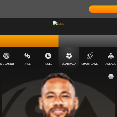
LIVE CASINO
RACE
TOGEL
OLAHRAGA
CRASH GAME
ARCADE
i