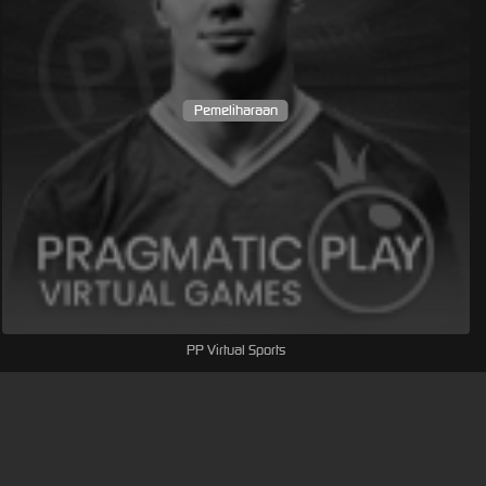
PP Virtual Sports