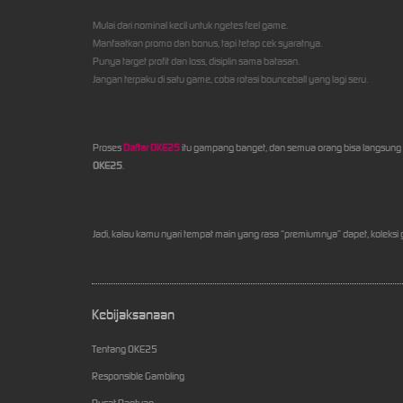
Mulai dari nominal kecil untuk ngetes feel game.
Manfaatkan promo dan bonus, tapi tetap cek syaratnya.
Punya target profit dan loss, disiplin sama batasan.
Jangan terpaku di satu game, coba rotasi bounceball yang lagi seru.
Untuk Pemula dan Pro
Proses
Daftar OKE25
itu gampang banget, dan semua orang bisa langsung a
OKE25
.
Kata-kata penutup dari Developer
Jadi, kalau kamu nyari tempat main yang rasa “premiumnya” dapet, koleks
Kebijaksanaan
Tentang OKE25
Responsible Gambling
Pusat Bantuan