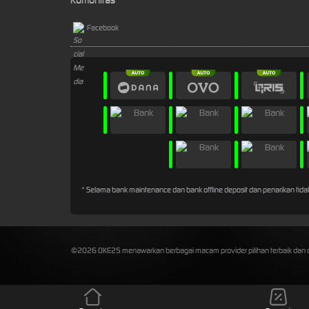
Facebook
* Selama bank maintenance dan bank offline deposit dan penarikan tida
©2026 OKE25 menawarkan berbagai macam provider pilihan terbaik dan d