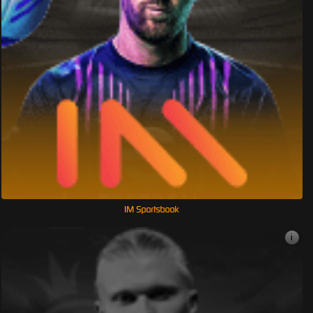
IM Sportsbook
i