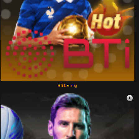
BTi Gaming
i