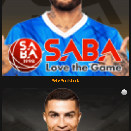
Saba Sportsbook
i