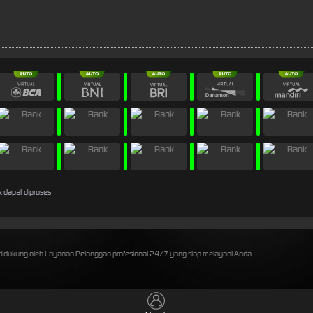
k dapat diproses
idukung oleh Layanan Pelanggan profesional 24/7 yang siap melayani Anda.