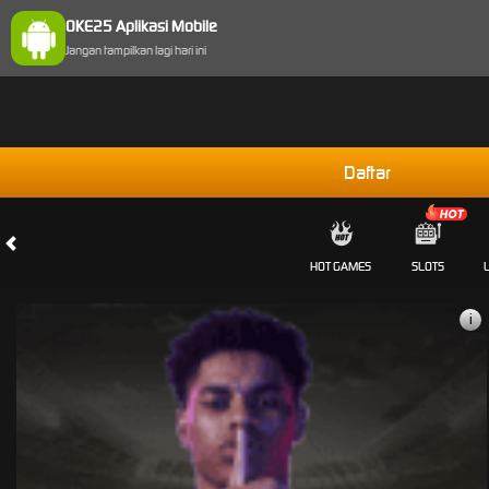
OKE25 Aplikasi Mobile
Jangan tampilkan lagi hari ini
Daftar
HOT GAMES
SLOTS
i