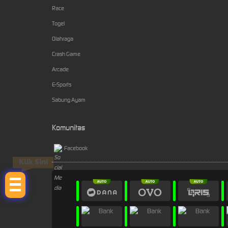
Race
Togel
Olahraga
Crash Game
Arcade
E-Sports
Sabung Ayam
Komunitas
Facebook
Klik Sini