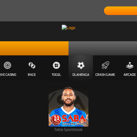
LIVE CASINO
RACE
TOGEL
OLAHRAGA
CRASH GAME
ARCADE
Saba Sportsbook