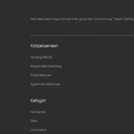
Kata-kata penutup dari Developer
Jadi, kalau kamu nyari tempat main yang rasa “premiumnya” dapet, koleks
Kebijaksanaan
Tentang OKE25
Responsible Gambling
Pusat Bantuan
Syarat dan Ketentuan
Kategori
Hot Games
Slots
Live Casino