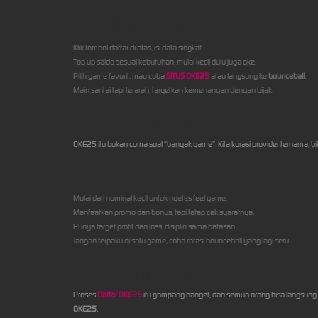
Cara Singkat Daftar OKE25
Klik tombol daftar di atas, isi data singkat.
Top up saldo sesuai kebutuhan, mulai kecil dulu juga oke.
Pilih game favorit, mau coba
SITUS OKE25
atau langsung ke
bounceball
.
Main santai tapi terarah, targetkan kemenangan dengan bijak.
Rasa Premium yang Beda
OKE25 itu bukan cuma soal “banyak game”. Kita kurasi provider ternama, bi
Tips Main Biar Tetap Cuan
Mulai dari nominal kecil untuk ngetes feel game.
Manfaatkan promo dan bonus, tapi tetap cek syaratnya.
Punya target profit dan loss, disiplin sama batasan.
Jangan terpaku di satu game, coba rotasi bounceball yang lagi seru.
Untuk Pemula dan Pro
Proses
Daftar OKE25
itu gampang banget, dan semua orang bisa langsung a
OKE25
.