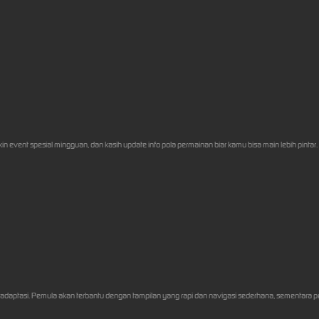
kin event spesial mingguan, dan kasih update info pola permainan biar kamu bisa main lebih pinta
daptasi. Pemula akan terbantu dengan tampilan yang rapi dan navigasi sederhana, sementara pe