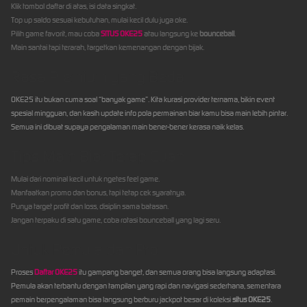
Klik tombol daftar di atas, isi data singkat.
Top up saldo sesuai kebutuhan, mulai kecil dulu juga oke.
Pilih game favorit, mau coba
SITUS OKE25
atau langsung ke
bounceball
.
Main santai tapi terarah, targetkan kemenangan dengan bijak.
Rasa Premium yang Beda
OKE25 itu bukan cuma soal “banyak game”. Kita kurasi provider ternama, bikin event
spesial mingguan, dan kasih update info pola permainan biar kamu bisa main lebih pintar.
Semua ini dibuat supaya pengalaman main bener-bener kerasa naik kelas.
Tips Main Biar Tetap Cuan
Mulai dari nominal kecil untuk ngetes feel game.
Manfaatkan promo dan bonus, tapi tetap cek syaratnya.
Punya target profit dan loss, disiplin sama batasan.
Jangan terpaku di satu game, coba rotasi bounceball yang lagi seru.
Untuk Pemula dan Pro
Proses
Daftar OKE25
itu gampang banget, dan semua orang bisa langsung adaptasi.
Pemula akan terbantu dengan tampilan yang rapi dan navigasi sederhana, sementara
pemain berpengalaman bisa langsung berburu jackpot besar di koleksi
situs OKE25
.