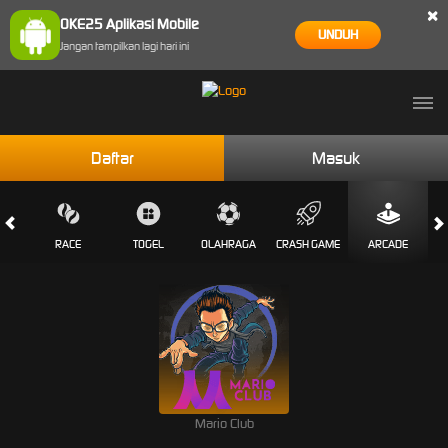
×
OKE25 Aplikasi Mobile
UNDUH
Jangan tampilkan lagi hari ini
Daftar
Masuk
SINO
RACE
TOGEL
OLAHRAGA
CRASH GAME
ARCADE
Mario Club