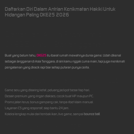
Daftarkan Diri Dalam Antrian Kenikmatan Hakiki Untuk
Hidangan Paling OKE25 2026
Daftarkan Akun Premium di
OKE25 untuk Berlangganan
Buat yang belum tahu,
OKE25
itu ibarat rumah mewahnya dunia game. Udah dikenal
sebagai
langganan
di Asia Tenggara, di sini kamu nggak cuma main, tapi juga menikmati
pengalaman yang diracik rapi biar setiap putaran punya cerita.
Alasan Banyak Pemain Betah di OKE25
Game seru yang disaring ketat, peluang jackpot besar tiap hari.
Desain premium yang ringan diakses, cocok buat HP maupun PC.
Promo jalan terus, bonus gampang cair, tanpa ribet klaim manual.
Layanan CS yang responsif, siap bantu 24 jam.
Koleksi lengkap mulai dari tembak ikan, live game, sampai
bounce ball
.
Cara Singkat Daftar OKE25