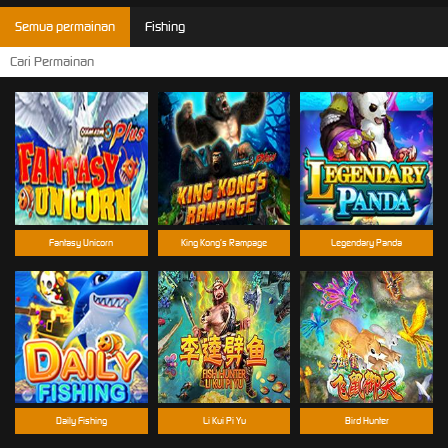
Semua permainan
Fishing
Fantasy Unicorn
King Kong’s Rampage
Legendary Panda
Daily Fishing
Li Kui Pi Yu
Bird Hunter