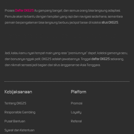
Untuk Pemula dan Pro
Proses
Daftar OKE25
itu gampang banget, dan semua orang bisa langsung adaptasi.
Pemula akan terbantu dengan tampilan yang rapi dan navigasi sederhana, sementara
pemain berpengalaman bisa langsung berburu jackpot besar di koleksi
situs OKE25
.
Kata-kata penutup dari Developer Resmi
OKE25
Jadi, kalau kamu nyari tempat main yang rasa “premiumnya” dapet, koleksi gamenya seru,
dan bonusnya nggak pelit, OKE25 adalah jawabannya. Tinggal
daftar OKE25
sekarang,
dan nikmati sensasi jadi bagian dari situs
langganan
se-Asia Tenggara.
Kebijaksanaan
Platform
Tentang OKE25
Promosi
Responsible Gambling
Loyalty
Pusat Bantuan
Referral
Syarat dan Ketentuan