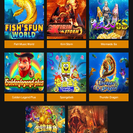
Fish Music World
Kirin Storm
Mermaids-6s
Golden Legend Plus
Spongebob
Thunder Dragon