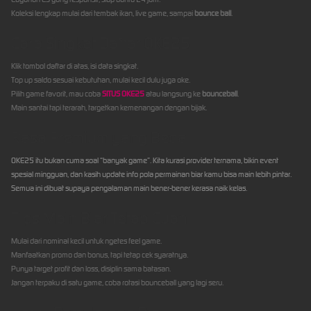
Koleksi lengkap mulai dari tembak ikan, live game, sampai
bounce ball
.
Cara Singkat Daftar OKE25
Klik tombol daftar di atas, isi data singkat.
Top up saldo sesuai kebutuhan, mulai kecil dulu juga oke.
Pilih game favorit, mau coba
SITUS OKE25
atau langsung ke
bounceball
.
Main santai tapi terarah, targetkan kemenangan dengan bijak.
Rasa Premium yang Beda
OKE25 itu bukan cuma soal “banyak game”. Kita kurasi provider ternama, bikin event
spesial mingguan, dan kasih update info pola permainan biar kamu bisa main lebih pintar.
Semua ini dibuat supaya pengalaman main bener-bener kerasa naik kelas.
Tips Main Biar Tetap Cuan
Mulai dari nominal kecil untuk ngetes feel game.
Manfaatkan promo dan bonus, tapi tetap cek syaratnya.
Punya target profit dan loss, disiplin sama batasan.
Jangan terpaku di satu game, coba rotasi bounceball yang lagi seru.