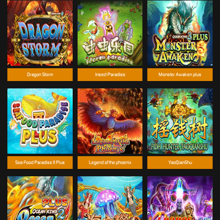
Dragon Storm
Insect Paradise
Monster Awaken plus
Sea Food Paradise II Plus
Legend of the phoenix
YaoQianShu