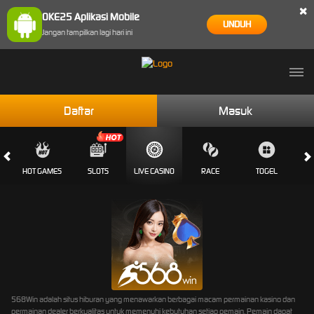
×
OKE25 Aplikasi Mobile
UNDUH
Jangan tampilkan lagi hari ini
Daftar
Masuk
HOT GAMES
SLOTS
LIVE CASINO
RACE
TOGEL
OL
568Win adalah situs hiburan yang menawarkan berbagai macam permainan kasino dan
permainan dealer berkualitas untuk memenuhi kebutuhan setiap pemain. Pemain dapat