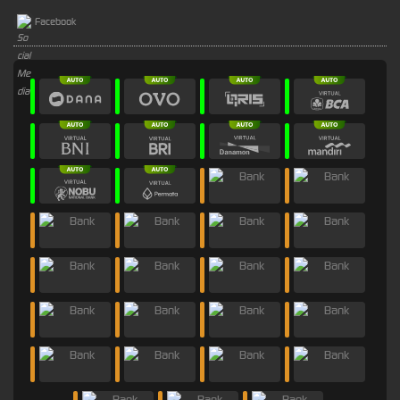
Facebook