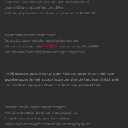
Promo jalan terus, bonus gampang cair, tanpa ribet klaim manual.
Layanan CS yang responsif, siap bantu 24 jam.
Koleksi lengkap mulai dari tembak ikan, live game, sampai
bounce ball
.
Cara Singkat Daftar OKE25
Klik tombol daftar di atas, isi data singkat.
Top up saldo sesuai kebutuhan, mulai kecil dulu juga oke.
Pilih game favorit, mau coba
SITUS OKE25
atau langsung ke
bounceball
.
Main santai tapi terarah, targetkan kemenangan dengan bijak.
Rasa Premium yang Beda
OKE25 itu bukan cuma soal “banyak game”. Kita kurasi provider ternama, bikin event
spesial mingguan, dan kasih update info pola permainan biar kamu bisa main lebih pintar.
Semua ini dibuat supaya pengalaman main bener-bener kerasa naik kelas.
Tips Main Biar Tetap Cuan
Mulai dari nominal kecil untuk ngetes feel game.
Manfaatkan promo dan bonus, tapi tetap cek syaratnya.
Punya target profit dan loss, disiplin sama batasan.
Jangan terpaku di satu game, coba rotasi bounceball yang lagi seru.