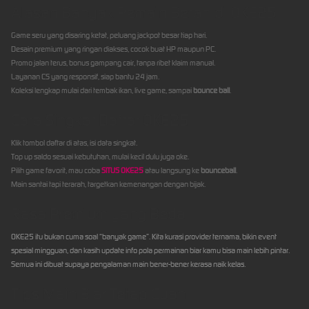
Alasan Banyak Pemain Betah di OKE25
Game seru yang disaring ketat, peluang jackpot besar tiap hari.
Desain premium yang ringan diakses, cocok buat HP maupun PC.
Promo jalan terus, bonus gampang cair, tanpa ribet klaim manual.
Layanan CS yang responsif, siap bantu 24 jam.
Koleksi lengkap mulai dari tembak ikan, live game, sampai
bounce ball
.
Cara Singkat Daftar OKE25
Klik tombol daftar di atas, isi data singkat.
Top up saldo sesuai kebutuhan, mulai kecil dulu juga oke.
Pilih game favorit, mau coba
SITUS OKE25
atau langsung ke
bounceball
.
Main santai tapi terarah, targetkan kemenangan dengan bijak.
Rasa Premium yang Beda
OKE25 itu bukan cuma soal “banyak game”. Kita kurasi provider ternama, bikin event
spesial mingguan, dan kasih update info pola permainan biar kamu bisa main lebih pintar.
Semua ini dibuat supaya pengalaman main bener-bener kerasa naik kelas.
Tips Main Biar Tetap Cuan