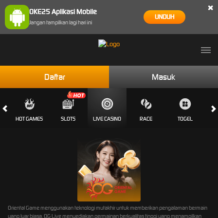
×
OKE25 Aplikasi Mobile
UNDUH
Jangan tampilkan lagi hari ini
Daftar
Masuk
HOT GAMES
SLOTS
LIVE CASINO
RACE
TOGEL
OL
Oriental Game menggunakan teknologi mutakhir untuk memberikan pengalaman bermain
yang luar biasa. OG Live menyediakan permainan berkualitas tinggi yang menampilkan