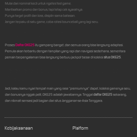
Mulai dari nominal kecil untuk ngetes feel game.
Manfaatkan promo dan bonus, tapi tetap cek syaratnya.
Punya target profit dan loss, disiplin sama batasan.
Jangan terpaku di satu game, coba rotasi bounceball yang lagi seru.
Untuk Pemula dan Pro
Proses
Daftar OKE25
itu gampang banget, dan semua orang bisa langsung adaptasi.
Pemula akan terbantu dengan tampilan yang rapi dan navigasi sederhana, sementara
pemain berpengalaman bisa langsung berburu jackpot besar di koleksi
situs OKE25
.
Kata-kata penutup dari Developer Resmi
OKE25
Jadi, kalau kamu nyari tempat main yang rasa “premiumnya” dapet, koleksi gamenya seru,
dan bonusnya nggak pelit, OKE25 adalah jawabannya. Tinggal
daftar OKE25
sekarang,
dan nikmati sensasi jadi bagian dari situs
langganan
se-Asia Tenggara.
Kebijaksanaan
Platform