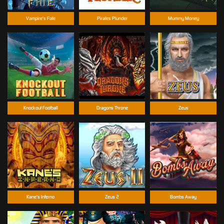
Vampire's Fate
Pirates Plunder
Mummy Money
Knockout Football
Dragons Throne
Zeus
Kane's Inferno
Zeus 2
Bombs Away