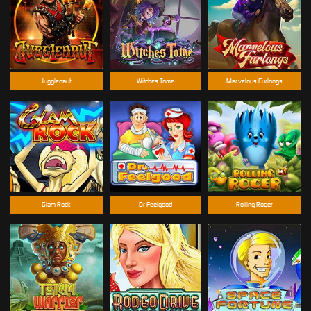
Jugglenaut
Witches Tome
Marvelous Furlongs
Glam Rock
Dr Feelgood
Rolling Roger