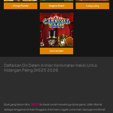
Vikings Plunder
Dragons Realm
Lucky Lucky
Carnival Cash
Daftarkan Diri Dalam Antrian Kenikmatan Hakiki Untuk
Hidangan Paling OKE25 2026
Daftarkan Akun Premium di
OKE25 untuk Berlangganan
Buat yang belum tahu,
OKE25
itu ibarat rumah mewahnya dunia game. Udah dikenal
sebagai
langganan
di Asia Tenggara, di sini kamu nggak cuma main, tapi juga menikmati