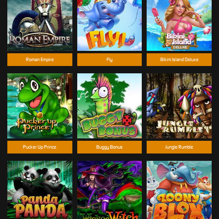
Roman Empire
Fly
Bikini Island Deluxe
Pucker Up Prince
Buggy Bonus
Jungle Rumble