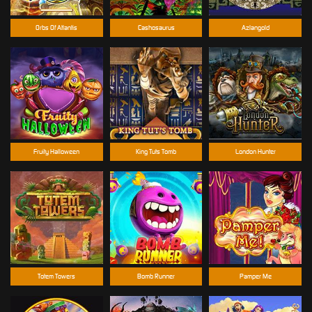
Orbs Of Atlantis
Cashosaurus
Azlangold
Fruity Halloween
King Tuts Tomb
London Hunter
Totem Towers
Bomb Runner
Pamper Me