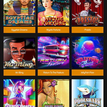
Egyptian Dreams
Mystic Fortune
Presto
Mr Bling
Return To The Feature
JellyFish Flow