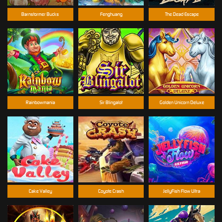
Barnstormer Bucks
Fenghuang
The Dead Escape
Rainbowmania
Sir Blingalot
Golden Unicorn Deluxe
Cake Valley
Coyote Crash
JellyFish Flow Ultra