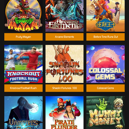
Fruity Mayan
Arcane Elements
Before Time Runs Out
Knockout Football Rush
Shaolin Fortunes 100
Colossal Gems