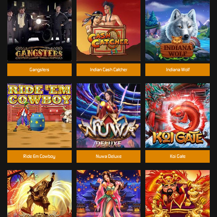
Gangsters
Indian Cash Catcher
Indiana Wolf
Ride Em Cowboy
Nuwa Deluxe
Koi Gate