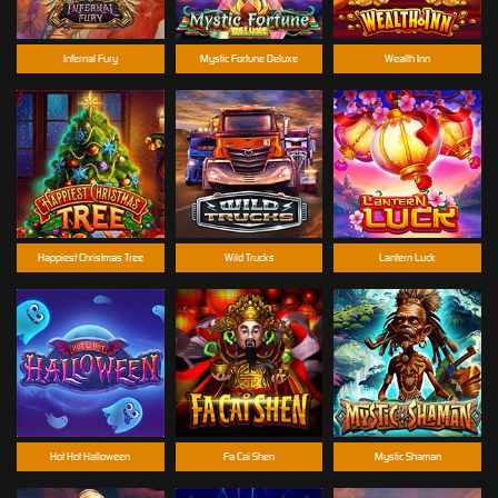
Infernal Fury
Mystic Fortune Deluxe
Wealth Inn
Happiest Christmas Tree
Wild Trucks
Lantern Luck
Hot Hot Halloween
Fa Cai Shen
Mystic Shaman