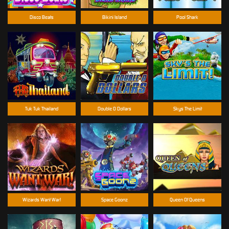
Disco Beats
Bikini Island
Pool Shark
Tuk Tuk Thailand
Double O Dollars
Skys The Limit
Wizards Want War!
Space Goonz
Queen Of Queens