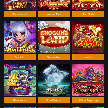
Daruma Impact
Japanese Mask
Taiko Beats
Nine Tails
Shoguns Land
Hey Sushi
Meow Janken
Koi Koi Treasure
Fortune Dragon Joy