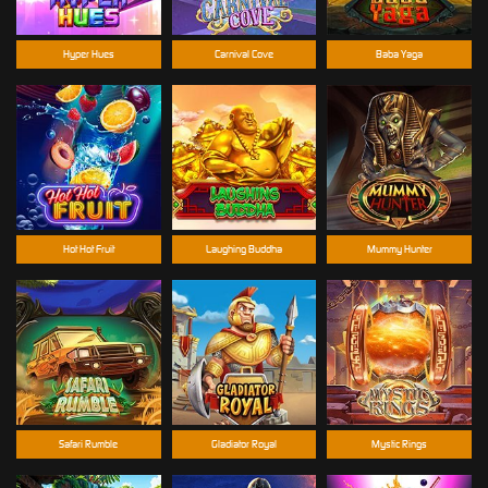
Hyper Hues
Carnival Cove
Baba Yaga
Hot Hot Fruit
Laughing Buddha
Mummy Hunter
Safari Rumble
Gladiator Royal
Mystic Rings