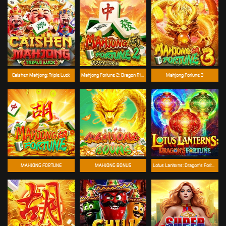
Caishen Mahjong: Triple Luck
Mahjong Fortune 2: Dragon Riches
Mahjong Fortune 3
MAHJONG FORTUNE
MAHJONG BONUS
Lotus Lanterns: Dragon's Fortune