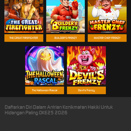
THE GREAT FIREFIGHTER
BUILDER'S FRENZY
MASTER CHEF FRENZY
The Halloween Rascal
Devil’s Frenzy
Daftarkan Diri Dalam Antrian Kenikmatan Hakiki Untuk
Hidangan Paling OKE25 2026