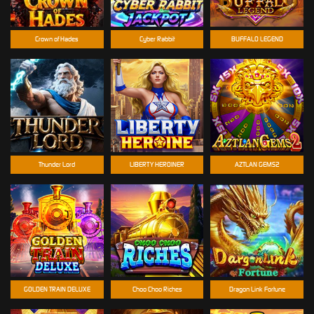
Crown of Hades
Cyber Rabbit
BUFFALO LEGEND
Thunder Lord
LIBERTY HEROINER
AZTLAN GEMS2
GOLDEN TRAIN DELUXE
Choo Choo Riches
Dragon Link Fortune