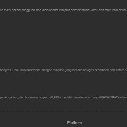
kin event spesial mingguan, dan kasih update info pola permainan biar kamu bisa main lebih pinta
daptasi. Pemula akan terbantu dengan tampilan yang rapi dan navigasi sederhana, sementara pe
 Resmi OKE25
i gamenya seru, dan bonusnya nggak pelit, OKE25 adalah jawabannya. Tinggal
daftar OKE25
sekara
Platform