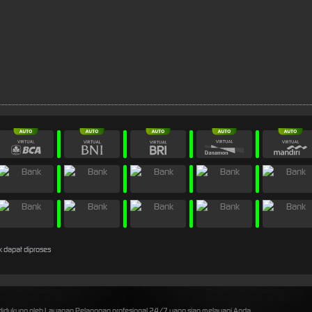
k dapat diproses
idukung oleh Layanan Pelanggan profesional 24/7 yang siap melayani Anda.