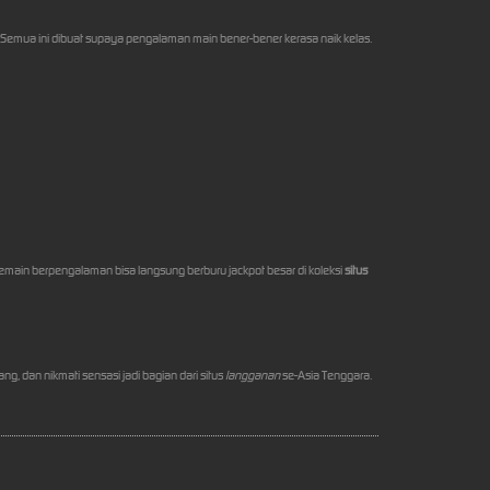
r. Semua ini dibuat supaya pengalaman main bener-bener kerasa naik kelas.
main berpengalaman bisa langsung berburu jackpot besar di koleksi
situs
ng, dan nikmati sensasi jadi bagian dari situs
langganan
se-Asia Tenggara.