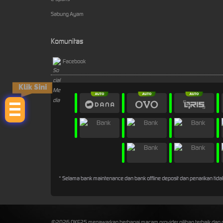
Sabung Ayam
Komunitas
Facebook
Klik Sini
* Selama bank maintenance dan bank offline deposit dan penarikan tida
©2026 OKE25 menawarkan berbagai macam provider pilihan terbaik dan d