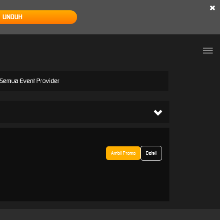
×
UNDUH
Semua Event Provider
Ambil Promo
Detail