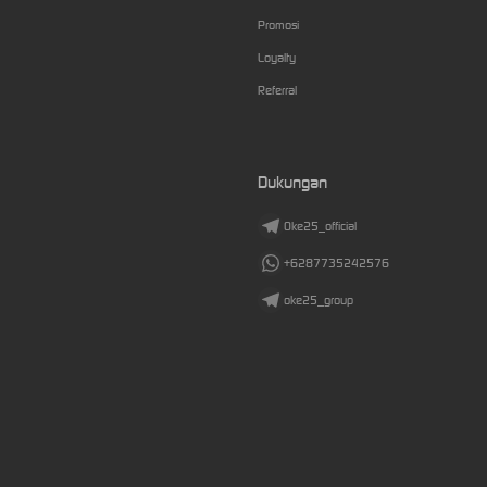
Promosi
Loyalty
Referral
Dukungan
Oke25_official
+6287735242576
oke25_group