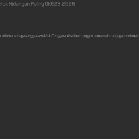
 Untuk Hidangan Paling OKE25 2026
 OKE25 untuk Berlangganan
h dikenal sebagai
langganan
di Asia Tenggara, di sini kamu nggak cuma main, tapi juga menikmati 
KE25