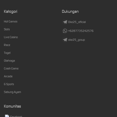
Kategori
Dukungan
Hot Games
Oke25_official
Slots
+6287735242576
Live Casino
oke25_group
Race
Togel
Olahraga
Crash Game
Arcade
E-Sports
Sabung Ayam
Komunitas
Facebook