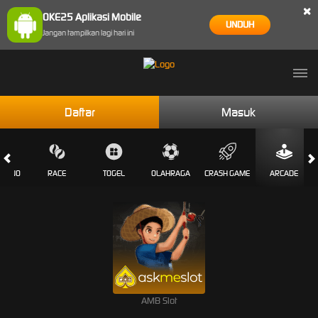
×
OKE25 Aplikasi Mobile
UNDUH
Jangan tampilkan lagi hari ini
Daftar
Masuk
CASINO
RACE
TOGEL
OLAHRAGA
CRASH GAME
ARCADE
AMB Slot