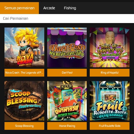
Semua permainan
Arcade
Fishing
Nova Crash : The Legends of Power
Dart Fest
Ring of Hopeful
Scoop Blessing
Horse Racing
Fruit Roulette Slots