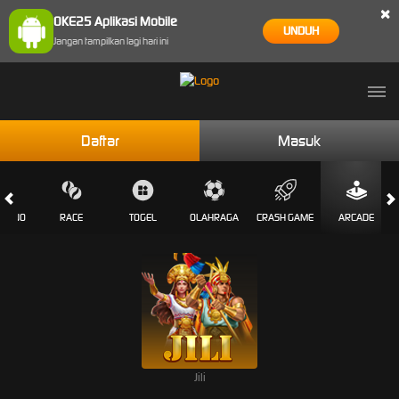
×
OKE25 Aplikasi Mobile
UNDUH
Jangan tampilkan lagi hari ini
Daftar
Masuk
CASINO
RACE
TOGEL
OLAHRAGA
CRASH GAME
ARCADE
Jili