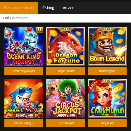
Semua permainan
Fishing
Arcade
Ocean King Jackpot
Dragon Fortune
Boom Legend
Jackpot Fishing 2
Circus Jackpot
Crazy Hunter