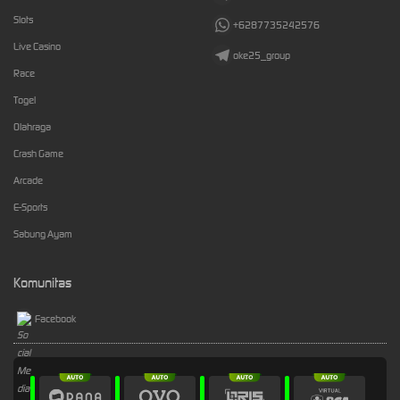
Slots
+6287735242576
Live Casino
oke25_group
Race
Togel
Olahraga
Crash Game
Arcade
E-Sports
Sabung Ayam
Komunitas
Facebook