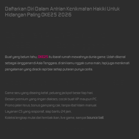
Daftarkan Diri Dalam Antrian Kenikmatan Hakiki Untuk
Hidangan Paling OKE25 2026
Daftarkan Akun Premium di
OKE25 untuk Berlangganan
Buat yang belum tahu,
OKE25
itu ibarat rumah mewahnya dunia game. Udah dikenal
sebagai
langganan
di Asia Tenggara, di sini kamu nggak cuma main, tapi juga menikmati
pengalaman yang diracik rapi biar setiap putaran punya cerita.
Alasan Banyak Pemain Betah di OKE25
Game seru yang disaring ketat, peluang jackpot besar tiap hari.
Desain premium yang ringan diakses, cocok buat HP maupun PC.
Promo jalan terus, bonus gampang cair, tanpa ribet klaim manual.
Layanan CS yang responsif, siap bantu 24 jam.
Koleksi lengkap mulai dari tembak ikan, live game, sampai
bounce ball
.
Cara Singkat Daftar OKE25