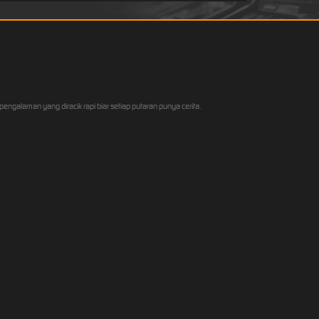
pengalaman yang diracik rapi biar setiap putaran punya cerita.