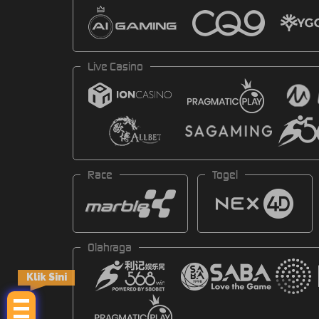
Live Casino
Race
Togel
Olahraga
Klik Sini