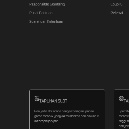
Responsible Gambling
Loyalty
Pusat Bantuan
Referral
Syarat dan Ketentuan
TARUHAN SLOT
TA
Penyedia slot online dengan beragam pilihan
Sportsb
game menarik yang memudahkan pemain untuk
menawar
mencapai jackpot
tinggi,
banyak 