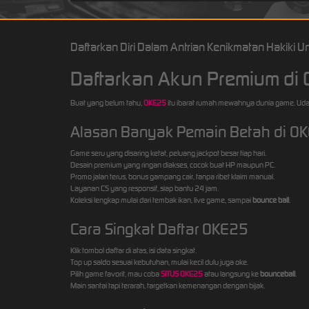
Daftarkan Diri Dalam Antrian Kenikmatan Hakiki
Daftarkan Akun Premium di
Buat yang belum tahu,
OKE25
itu ibarat rumah mewahnya dunia game. Uda
Alasan Banyak Pemain Betah di O
Game seru yang disaring ketat, peluang jackpot besar tiap hari.
Desain premium yang ringan diakses, cocok buat HP maupun PC.
Promo jalan terus, bonus gampang cair, tanpa ribet klaim manual.
Layanan CS yang responsif, siap bantu 24 jam.
Koleksi lengkap mulai dari tembak ikan, live game, sampai
bounce ball
.
Cara Singkat Daftar OKE25
Klik tombol daftar di atas, isi data singkat.
Top up saldo sesuai kebutuhan, mulai kecil dulu juga oke.
Pilih game favorit, mau coba
SITUS OKE25
atau langsung ke
bounceball
.
Main santai tapi terarah, targetkan kemenangan dengan bijak.