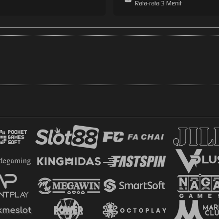
Rata-rata 3 Menit