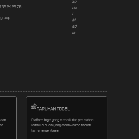
735242576
group
TARUHAN TOGEL
haan
Platform togel yang menarik dari perusahan
ame
terbaik di dunia yang menawarkan hadiah
kemenangan besar