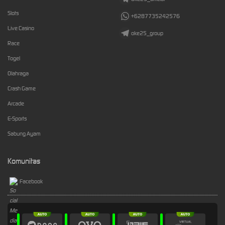
Slots
+6287735242576
Live Casino
oke25_group
Race
Togel
Olahraga
Crash Game
Arcade
E-Sports
Sabung Ayam
Komunitas
Facebook