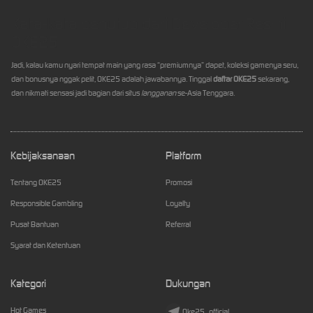
Kata-kata penutup dari Developer Resmi
OKE25
Jadi, kalau kamu nyari tempat main yang rasa “premiumnya” dapet, koleksi gamenya seru,
dan bonusnya nggak pelit, OKE25 adalah jawabannya. Tinggal
daftar OKE25
sekarang,
dan nikmati sensasi jadi bagian dari situs
langganan
se-Asia Tenggara.
Kebijaksanaan
Platform
Tentang OKE25
Promosi
Responsible Gambling
Loyalty
Pusat Bantuan
Referral
Syarat dan Ketentuan
Kategori
Dukungan
Hot Games
Oke25_official