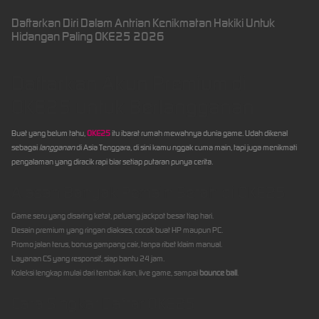
Daftarkan Diri Dalam Antrian Kenikmatan Hakiki Untuk
Hidangan Paling OKE25 2026
Daftarkan Akun Premium di
OKE25 untuk Berlangganan
Buat yang belum tahu,
OKE25
itu ibarat rumah mewahnya dunia game. Udah dikenal
sebagai
langganan
di Asia Tenggara, di sini kamu nggak cuma main, tapi juga menikmati
pengalaman yang diracik rapi biar setiap putaran punya cerita.
Alasan Banyak Pemain Betah di OKE25
Game seru yang disaring ketat, peluang jackpot besar tiap hari.
Desain premium yang ringan diakses, cocok buat HP maupun PC.
Promo jalan terus, bonus gampang cair, tanpa ribet klaim manual.
Layanan CS yang responsif, siap bantu 24 jam.
Koleksi lengkap mulai dari tembak ikan, live game, sampai
bounce ball
.
Cara Singkat Daftar OKE25