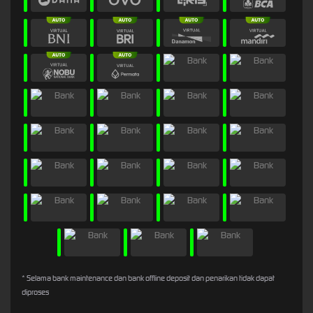
* Selama bank maintenance dan bank offline deposit dan penarikan tidak dapat
diproses