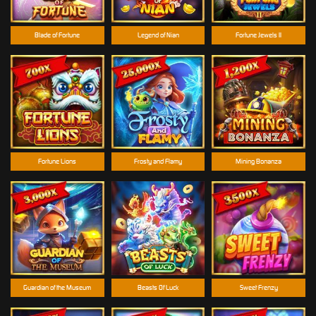
Blade of Fortune
Legend of Nian
Fortune Jewels II
Fortune Lions
Frosty and Flamy
Mining Bonanza
Guardian of the Museum
Beasts Of Luck
Sweet Frenzy