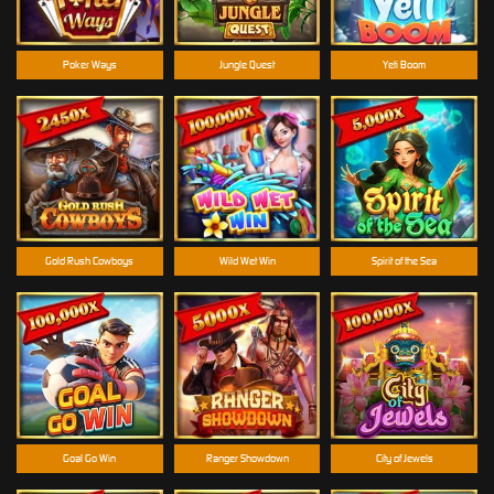
Poker Ways
Jungle Quest
Yeti Boom
Gold Rush Cowboys
Wild Wet Win
Spirit of the Sea
Goal Go Win
Ranger Showdown
City of Jewels