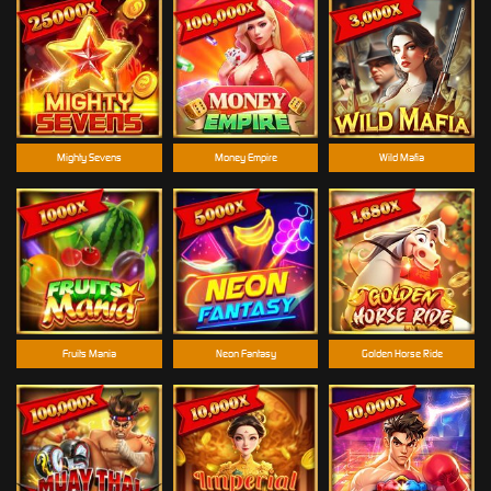
Mighty Sevens
Money Empire
Wild Mafia
Fruits Mania
Neon Fantasy
Golden Horse Ride