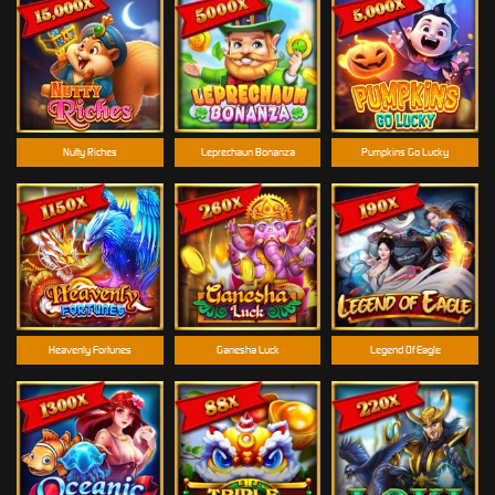
Nutty Riches
Leprechaun Bonanza
Pumpkins Go Lucky
Heavenly Fortunes
Ganesha Luck
Legend Of Eagle