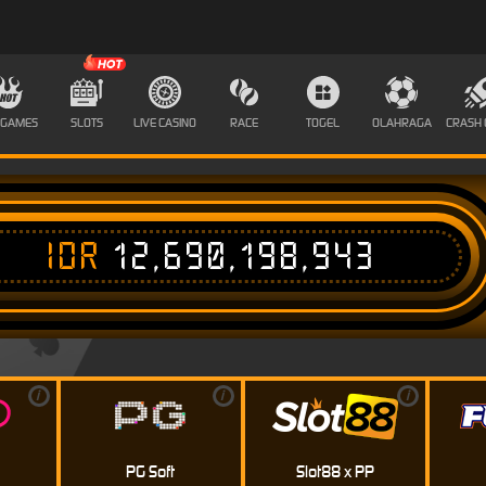
 GAMES
SLOTS
LIVE CASINO
RACE
TOGEL
OLAHRAGA
CRASH
IDR
12,690,196,815
i
i
i
a
PG Soft
Slot88 x PP