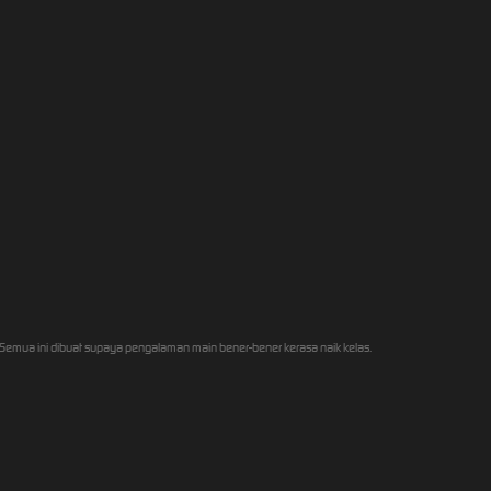
r. Semua ini dibuat supaya pengalaman main bener-bener kerasa naik kelas.