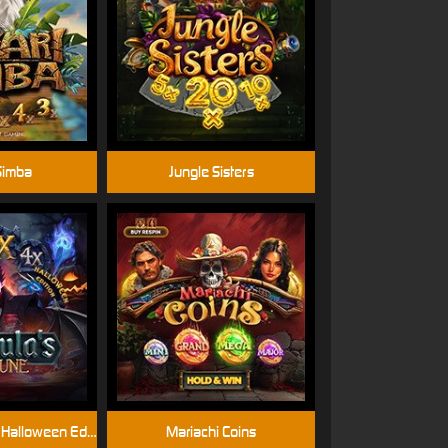
Simba
Jungle Sisters
Dracula's Fortune Halloween Edition
Mariachi Coins