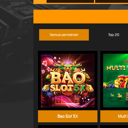
Semua permainan
Top 20
Bao Slot 5X
Multi