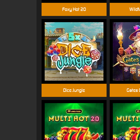
Foxy Hot 20
WildM
Dice Jungle
Gates 