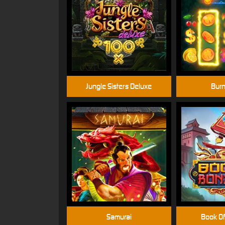
Jungle Sisters Deluxe
Burn
Samurai
Book O