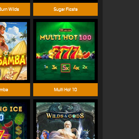
Burn Wilds
Sugar Fiesta
amba
Multi Hot 10