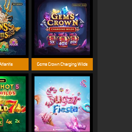
Gates of Olympus 1000
Atlantis
Gems Crown Charging Wilds