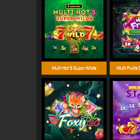
Multi Hot 5 Super Wilds
Multi Fruits