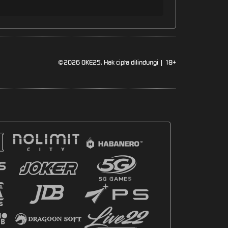
©2026 OKE25. Hak cipta dilindungi | 18+