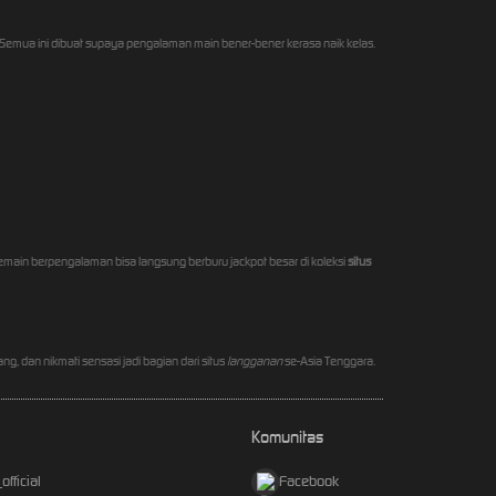
r. Semua ini dibuat supaya pengalaman main bener-bener kerasa naik kelas.
main berpengalaman bisa langsung berburu jackpot besar di koleksi
situs
ng, dan nikmati sensasi jadi bagian dari situs
langganan
se-Asia Tenggara.
Komunitas
fficial
Facebook