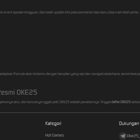
kin event spesial mingguan, dan kasih update info pola permainan biar kamu bisa main lebih pinta
daptasi. Pemula akan terbantu dengan tampilan yang rapi dan navigasi sederhana, sementara pe
 Resmi OKE25
i gamenya seru, dan bonusnya nggak pelit, OKE25 adalah jawabannya. Tinggal
daftar OKE25
sekara
Kategori
Dukungan
Hot Games
Oke25_o