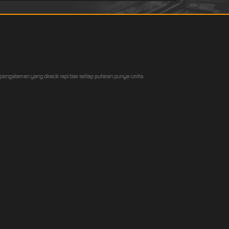
pengalaman yang diracik rapi biar setiap putaran punya cerita.