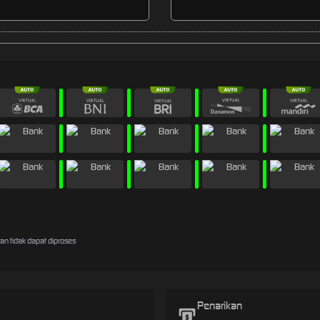
an tidak dapat diproses
Penarikan