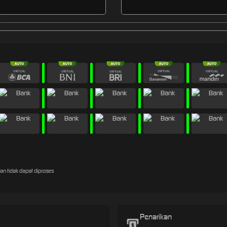
an tidak dapat diproses
Penarikan