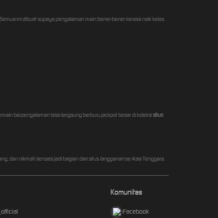
r. Semua ini dibuat supaya pengalaman main bener-bener kerasa naik kelas.
main berpengalaman bisa langsung berburu jackpot besar di koleksi
situs
ng, dan nikmati sensasi jadi bagian dari situs
langganan
se-Asia Tenggara.
Komunitas
fficial
Facebook