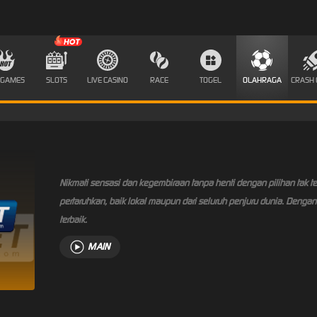
 GAMES
SLOTS
LIVE CASINO
RACE
TOGEL
OLAHRAGA
CRASH
Nikmati sensasi dan kegembiraan tanpa henti dengan pilihan tak te
pertaruhkan, baik lokal maupun dari seluruh penjuru dunia. Deng
terbaik.
MAIN