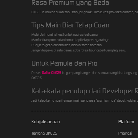
Rasa Premium yang Beda
OKE25 itu bukan cuma soal “banyak game”. Kita kurasi provider ternama, bi
Tips Main Biar Tetap Cuan
Mulai dari nominal kecil untuk ngetes feel game.
Manfaatkan promo dan bonus, tapi tetap cek syaratnya.
Punya target profit dan loss, disiplin sama batasan.
Jangan terpaku di satu game, coba rotasi bounceball yang lagi seru.
Untuk Pemula dan Pro
Proses
Daftar OKE25
itu gampang banget, dan semua orang bisa langsung a
OKE25
.
Kata-kata penutup dari Developer
Jadi, kalau kamu nyari tempat main yang rasa “premiumnya” dapet, koleks
Kebijaksanaan
Platform
Tentang OKE25
Promosi