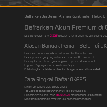
Daftarkan Diri Dalam Antrian Kenikmatan Hakiki
Daftarkan Akun Premium di
Buat yang belum tahu,
OKE25
itu ibarat rumah mewahnya dunia game. Uda
Alasan Banyak Pemain Betah di O
Game seru yang disaring ketat, peluang jackpot besar tiap hari.
Desain premium yang ringan diakses, cocok buat HP maupun PC.
Promo jalan terus, bonus gampang cair, tanpa ribet klaim manual.
Layanan CS yang responsif, siap bantu 24 jam.
Koleksi lengkap mulai dari tembak ikan, live game, sampai
bounce ball
.
Cara Singkat Daftar OKE25
Klik tombol daftar di atas, isi data singkat.
Top up saldo sesuai kebutuhan, mulai kecil dulu juga oke.
Pilih game favorit, mau coba
SITUS OKE25
atau langsung ke
bounceball
.
Main santai tapi terarah, targetkan kemenangan dengan bijak.