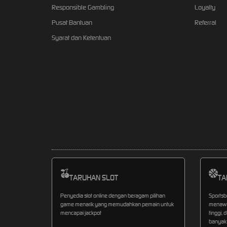
Responsible Gambling
Loyalty
Pusat Bantuan
Referral
Syarat dan Ketentuan
TARUHAN SLOT
TA
Penyedia slot online dengan beragam pilihan
Sportsb
game menarik yang memudahkan pemain untuk
menawar
mencapai jackpot
tinggi,
banyak 